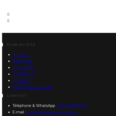
PLAN DU SITE
ACCUEIL
SERVICES
LE STUDIO
PORTFOLIO
CONTACT
MENTIONS LÉGALES
CONTACT
Téléphone & WhatsApp
(+33) 0637874516
E-mail :
contact@rgraphicstudio.com